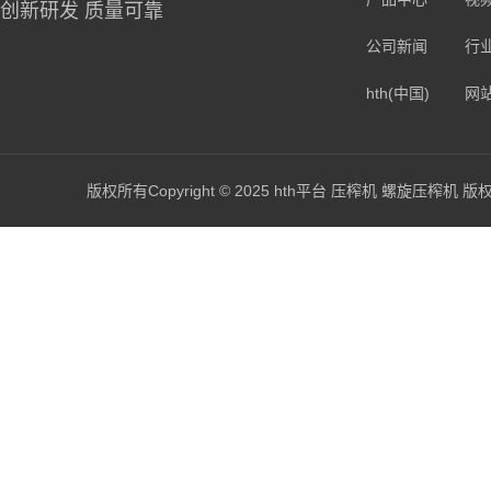
创新研发 质量可靠
公司新闻
行
hth(中国)
网
版权所有Copyright © 2025 hth平台 压榨机 螺旋
乐动网
xk平台
星空线上官网集团官方网站
XINGKONG星空体育·
xk网站_XK（中国）
ml官网