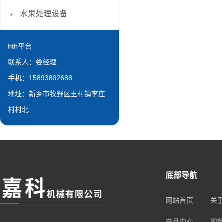
水果处理设备
hth平台
联系人：娄经理
手机：15893802688
地址：新乡市牧野区王村镇李庄
村村北
底部导航
网站首页
关
产品中心
视