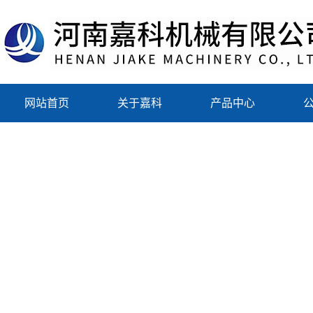
网站首页
关于嘉科
产品中心