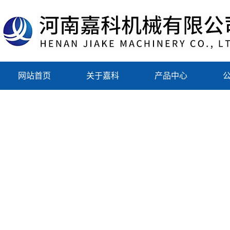
网站首页
关于嘉科
产品中心