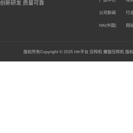
创新研发 质量可靠
公司新闻
行
hth(中国)
网
版权所有Copyright © 2025 hth平台 压榨机 螺旋
乐动网
xk平台
星空线上官网集团官方网站
XINGKONG星空体育·
xk网站_XK（中国）
ml官网