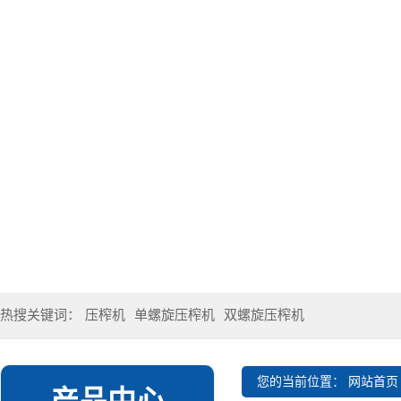
热搜关键词：
压榨机
单螺旋压榨机
双螺旋压榨机
您的当前位置：
网站首页