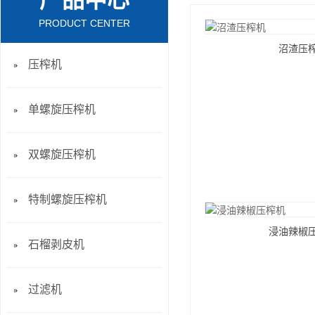
产品中心
PRODUCT CENTER
沼渣压
压榨机
单螺旋压榨机
双螺旋压榨机
特制螺旋压榨机
浸油辣椒
石榴剥皮机
过滤机