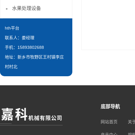
水果处理设备
hth平台
联系人：娄经理
手机：15893802688
地址：新乡市牧野区王村镇李庄
村村北
底部导航
网站首页
关
产品中心
视