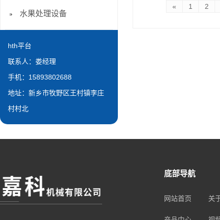
«
1
2
水果处理设备
hth平台
联系人：娄经理
手机：15893802688
地址：新乡市牧野区王村镇李庄
村村北
底部导航
网站首页
关
产品中心
视