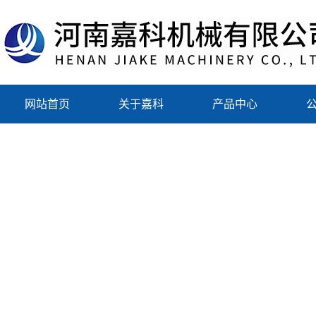
网站首页
关于嘉科
产品中心