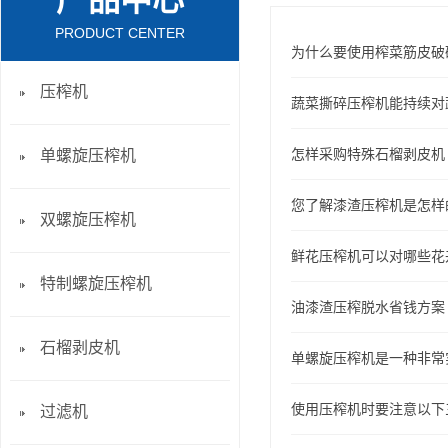
产品中心
PRODUCT CENTER
为什么要使用榨菜筋皮破
压榨机
蔬菜撕碎压榨机能持续对
怎样采购特殊石榴剥皮机
单螺旋压榨机
您了解漆渣压榨机是怎样
双螺旋压榨机
鲜花压榨机可以对哪些花
特制螺旋压榨机
油漆渣压榨脱水省钱方案
石榴剥皮机
单螺旋压榨机是一种非常
使用压榨机时要注意以下
过滤机