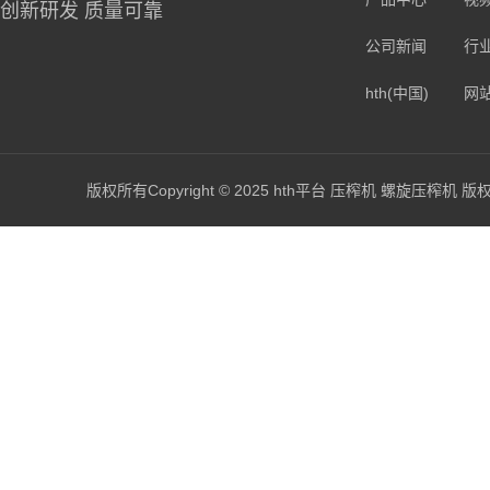
创新研发 质量可靠
公司新闻
行
hth(中国)
网
版权所有Copyright © 2025 hth平台 压榨机 螺旋
乐动网
xk平台
星空线上官网集团官方网站
XINGKONG星空体育·
xk网站_XK（中国）
ml官网