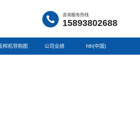
咨询服务热线
15893802688
压榨机导购图
公司业绩
hth(中国)