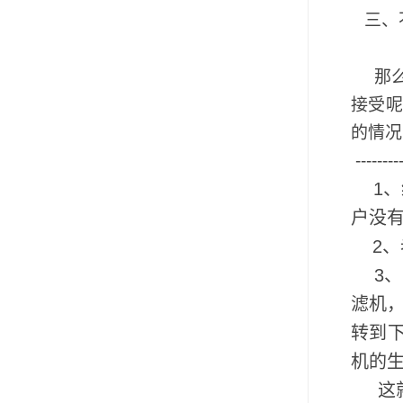
三、
那么
接受
的情况
---
1、绝
户没
2、
3、即
滤机，
转到
机的
这就