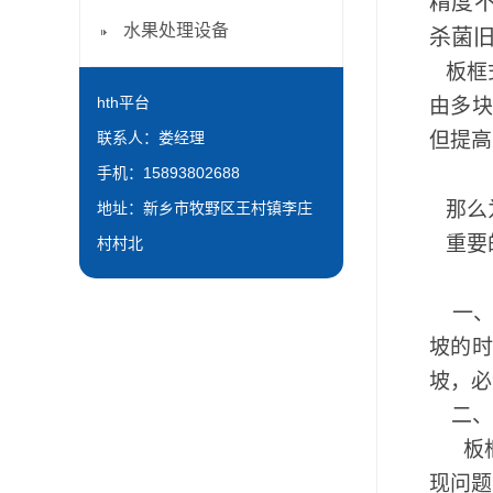
精度不
水果处理设备
杀菌
板框
hth平台
由多
联系人：娄经理
但提高
手机：15893802688
那么为
地址：新乡市牧野区王村镇李庄
重要
村村北
一、销
坡的
坡，必
二、
板框
现问题