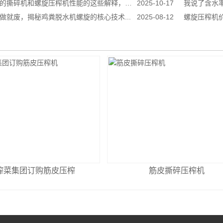
机和螺旋压榨机性能的这些解释，真是******到家了！...
2025-10-17
我说了含水率
做就废，揭秘鸡粪脱水机螺旋的核心技术...
2025-08-12
螺旋压榨机价
榨菜集团订购筋皮压榨
筋皮撕碎压榨机