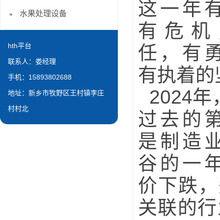
这一年
水果处理设备
有危机
hth平台
任，有
联系人：娄经理
有执着的
手机：15893802688
2024
地址：新乡市牧野区王村镇李庄
村村北
过去的
是制造
谷的一
价下跌，
关联的行业