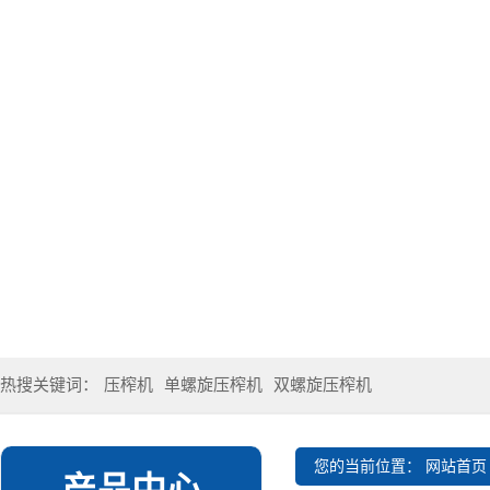
热搜关键词：
压榨机
单螺旋压榨机
双螺旋压榨机
您的当前位置：
网站首页