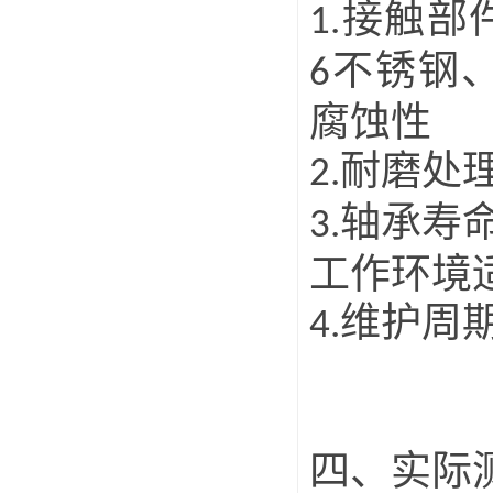
接触部
1.
不锈钢
6
腐蚀性
耐磨处
2.
轴承寿
3.
工作环境
维护周
4.
四、实际