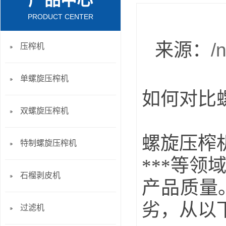
产品中心
PRODUCT CENTER
来源：
/
压榨机
单螺旋压榨机
如何对比
双螺旋压榨机
螺旋压榨
特制螺旋压榨机
***等
石榴剥皮机
产品质量
劣，从以
过滤机