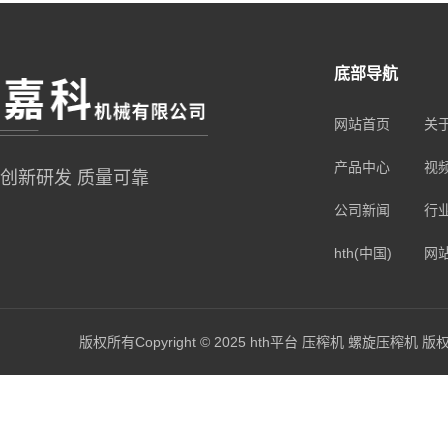
底部导航
网站首页
关
产品中心
视
创新研发 质量可靠
公司新闻
行
hth(中国)
网
版权所有Copyright © 2025 hth平台 压榨机 螺旋
乐动网
xk平台
星空线上官网集团官方网站
XINGKONG星空体育·
xk网站_XK（中国）
ml官网