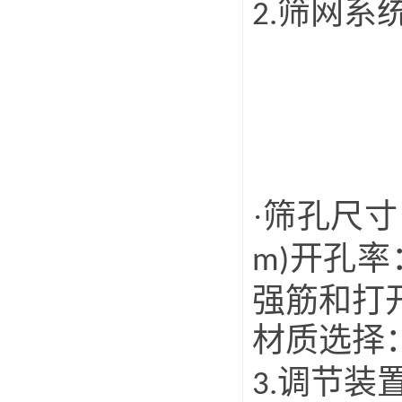
筛网系
2.
·筛孔尺
开孔率
m)
强筋和打
材质选择
调节装
3.