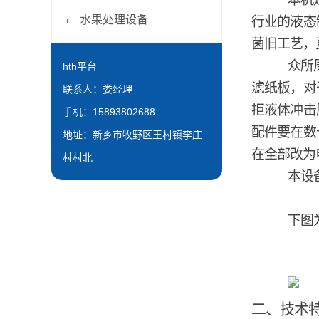
水果处理设备
行业的液态
菌旧工艺，
众所
hth平台
滤纸板，对
联系人：娄经理
拒液体冲击
手机：15893802688
配件要在数
地址：新乡市牧野区王村镇李庄
在全部改为
村村北
本设
下图
二、技术