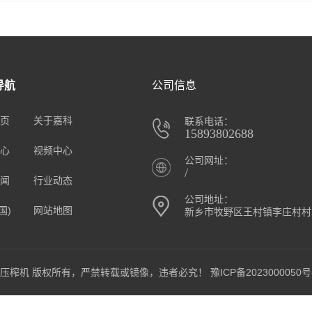
导航
公司信息
页
关于嘉科
联系电话：
15893802688
心
视频中心
公司网址：
/
闻
行业动态
公司地址：
国)
网站地图
新乡市牧野区王村镇李庄村村
压榨机 螺旋压榨机 版权所有，严禁转载或镜像，违者必究！
豫ICP备2023000050号