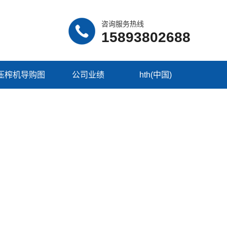
咨询服务热线
15893802688
压榨机导购图
公司业绩
hth(中国)