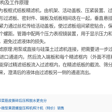
构及工作原理
为板框式纸板精滤机，由机架、活动盖板、压紧装置、
形过滤板、密封件、端板及纸板相间迭在一起，垂直悬
紧力通过丝杠传给活动盖板，使过滤板组间紧密贴合，
个螺距。管路中配两个压力表视镜装置，用于显示压力
，避免过滤液体的损失。
滤原理
:
用泵或直接与硅藻土过滤机连接，把需要进一步
进口通道内，然后流入端板和每个精滤框内（外面不搭
能穿过精滤纸板流入过滤框内，在精滤纸板的截流、筛
来，澄清后的液体由过滤板另一侧的通道流出。
榨菜筋皮撕碎后压榨脱水更充分
小微型果蔬螺旋压榨机榨汁机（特价）销售