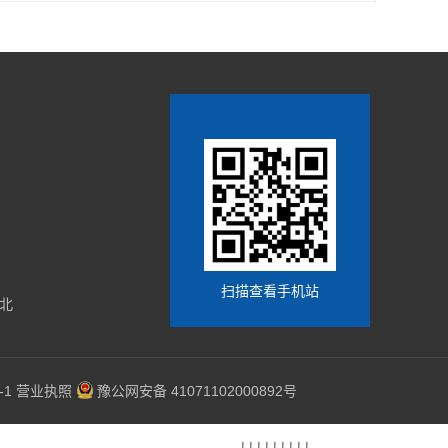
扫描查看手机站
北
-1
营业执照
豫公网安备 41071102000892号
|
|
|
|
|
|
|
|
|