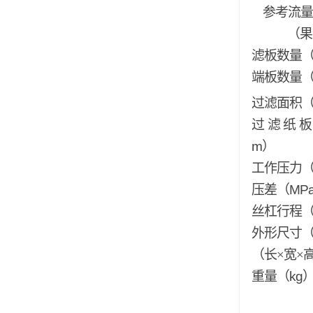
参考流量
（果
滤板数量
端板数量
过滤面积
过滤纸
m
）
工作压力
压差（
MP
丝杠行程
外形尺寸
（长×宽×
重量（
kg