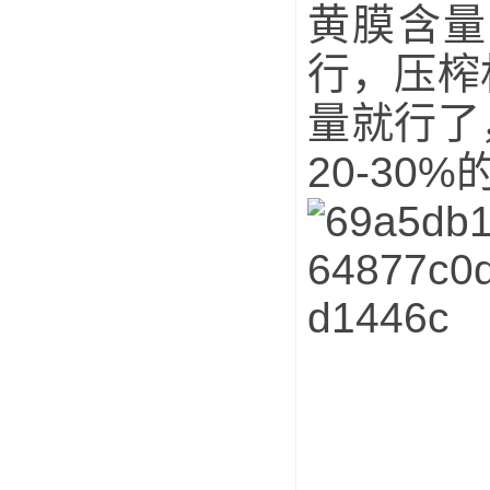
黄膜含量
行，压榨
量就行了
20-30