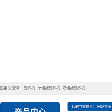
热搜关键词：
压榨机
单螺旋压榨机
双螺旋压榨机
您的当前位置：
网站首页