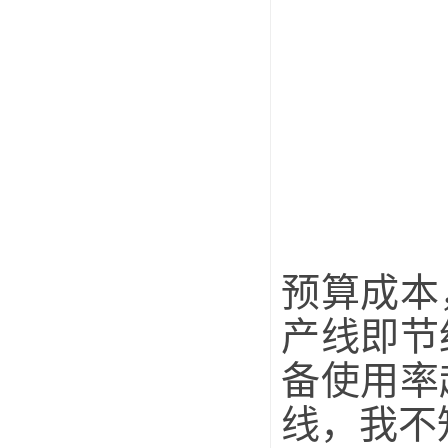
预算成本
产线即节
备使用率
线，我不