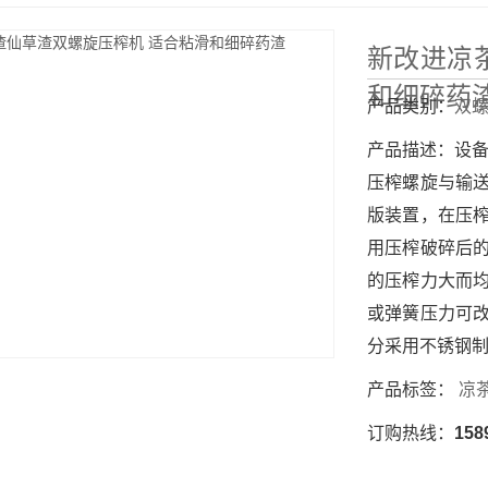
新改进凉
和细碎药
产品类别：
双
产品描述：
设
压榨螺旋与输
版装置，在压
用压榨破碎后
的压榨力大而
或弹簧压力可
分采用不锈钢
产品标签：
凉
订购热线：
158