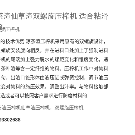
茶渣仙草渣双螺旋压榨机 适合粘滑
渣
螺旋压榨机
备的技术优势 凉茶渣压榨机采用原有的双螺旋设计，
送螺旋安装旋向相反，并在进料口处加上了强制进料
榨机的尾端加上强力脱水的螺距变化和锥度变化，适
的茶叶渣等含一定纤维的物料。压榨机工作中对物料
均匀，出渣口锥形体由液压缸或弹簧控制，调节油压
改变对物料的施压效果，调整出汁率。与物料接触部
制造或者可以按照客户需求进行防磨材料的
茶渣压榨机仙草渣压榨机，双螺旋压榨机
93802688