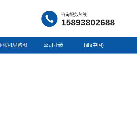
咨询服务热线
15893802688
压榨机导购图
公司业绩
hth(中国)