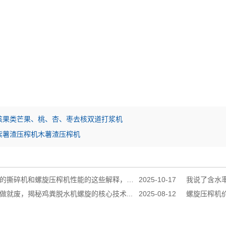
核果类芒果、桃、杏、枣去核双道打浆机
紫薯渣压榨机木薯渣压榨机
机和螺旋压榨机性能的这些解释，真是******到家了！...
2025-10-17
我说了含水率
做就废，揭秘鸡粪脱水机螺旋的核心技术...
2025-08-12
螺旋压榨机价