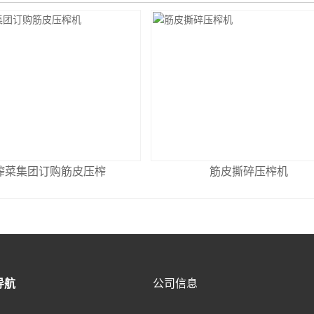
榨菜集团订购筋皮压榨
筋皮撕碎压榨机
导航
公司信息