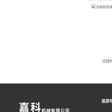
涪陵
底部