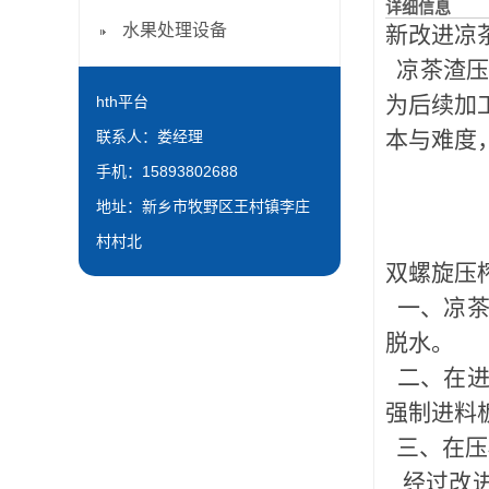
详细信息
水果处理设备
新改进凉
凉茶渣压榨
为后续加
hth平台
本与难度
联系人：娄经理
手机：15893802688
地址：新乡市牧野区王村镇李庄
村村北
双螺旋压
一、凉茶
脱水。
二、在进
强制进料
三、在压
经过改进