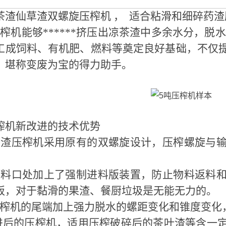
茶渣仙草渣双螺旋压榨机 ， 适合粘滑和细碎药
机能够******挤压出凉茶渣中多余水分，脱水**
工成饲料、有机肥、燃料等奠定良好基础，不仅
，堪称变废为宝的得力助手。
榨机新改进的技术优势
渣压榨机采用原有的双螺旋设计，压榨螺旋与输
料口处加上了强制进料版装置，防止物料返料和
板，对于黏滑的果渣、餐厨垃圾是无能无力的。
榨机的尾端加上强力脱水的螺距变化和锥度变化
后的压榨机，适用压榨破碎后的茶叶渣等含一定